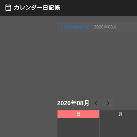
calendar_month
カレンダー日記帳
Live Schedule
2026年08月
arrow_back_ios
arrow_forward_ios
2026年08月
日
月