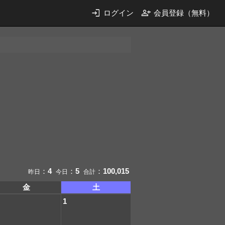
login
person_add
ログイン
会員登録（無料）
：
4
：
5
：
100,015
昨日
今日
合計
金
土
1